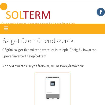
Megszakítás
Épületgépészeti, Kereskedelmi és Szolgáltató Kft.
Sziget üzemű rendszerek
Cégünk sziget üzemű rendszereket is telepít. Eddig 3 kilowattos
Epever invertert telepítettem
2 db 5 kilowattos Deye tárolóval, ami nagyon jól működik.